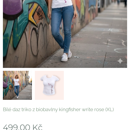
Bílé daz triko z biobavlny kingfisher write rose (XL)
499,00
Kč