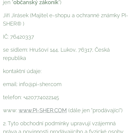
jen "
občanský zákoník
")
Jiří Jirásek (Majitel e-shopu a ochranné známky PI-
SHER® )
IČ: 76420337
se sídlem: Hrušoví 144, Lukov, 76317, Česká
republika
kontaktní údaje:
email: info@pi-sher.com
telefon: +420774022145
www:
www.PI-SHER.COM
(dále jen "prodávající")
2. Tyto obchodní podmínky upravují vzájemná
práva a povinnosti prodávajícího a fyzické osoby,