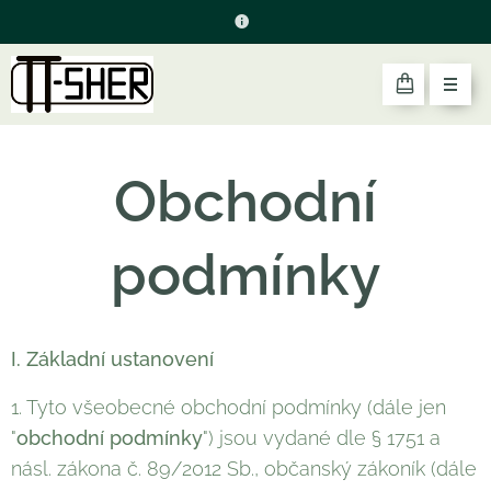
Obchodní
podmínky
I.
Základní ustanovení
1. Tyto všeobecné obchodní podmínky (dále jen
"
obchodní podmínky
") jsou vydané dle § 1751 a
násl. zákona č. 89/2012 Sb., občanský zákoník (dále