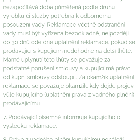
nezapočítává doba přiměřená podle druhu
výrobku či služby potřebná k odbornému
posouzení vady. Reklamace včetně odstranění
vady musí být vyřízena bezodkladně, nejpozději
do 30 dnů ode dne uplatnění reklamace, pokud se
prodávající s kupujícím nedohodne na delší lhůtě.
Marné uplynutí této lhůty se považuje za
podstatné porušení smlouvy a kupující má právo
od kupní smlouvy odstoupit. Za okamžik uplatnění
reklamace se považuje okamžik, kdy dojde projev
vůle kupujícího (uplatnění práva z vadného plnění)
prodávajícímu.
7. Prodávající písemně informuje kupujícího o
výsledku reklamace.
8. Právo z vadného plnění kupujícímu nenáleží,