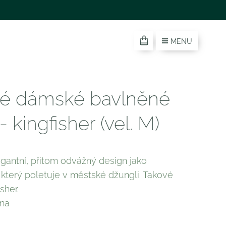
MENU
é dámské bavlněné
 - kingfisher (vel. M)
egantní, přitom odvážný design jako
 který poletuje v městské džungli. Takové
-sher.
lna