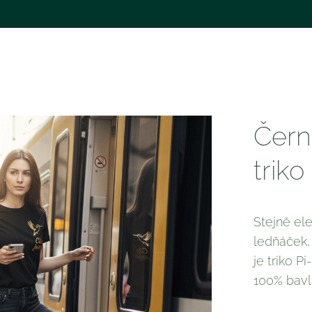
Čern
triko
Stejně el
ledňáček,
je triko Pi
100% bav