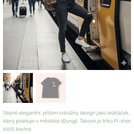
Stejně elegantní, přitom odvážný design jako ledňáček,
který poletuje v městské džungli. Takové je triko Pi-sher.
100% bavlna