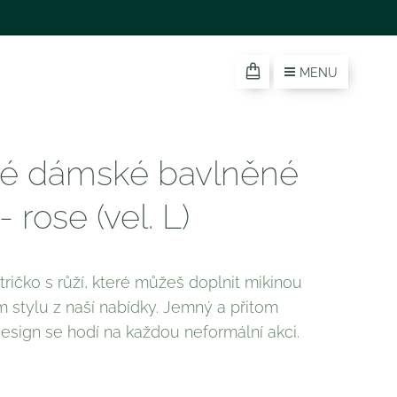
MENU
é dámské bavlněné
 - rose (vel. L)
ričko s růží, které můžeš doplnit mikinou
m stylu z naší nabídky. Jemný a přitom
esign se hodí na každou neformální akci.