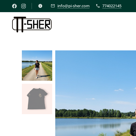
info@pi-sher.com
774022145