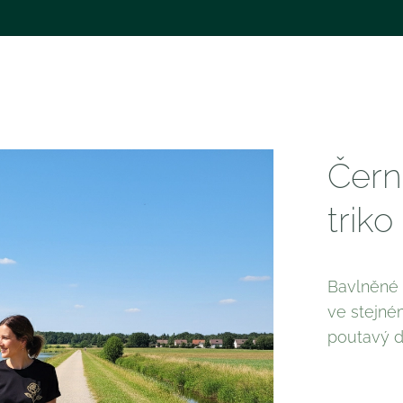
Čern
triko
Bavlněné t
ve stejné
poutavý d