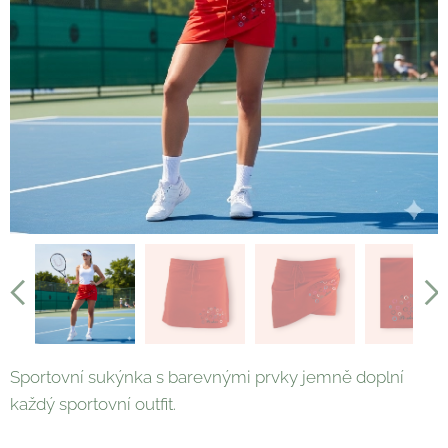
Sportovní sukýnka s barevnými prvky jemně doplní
každý sportovní outfit.