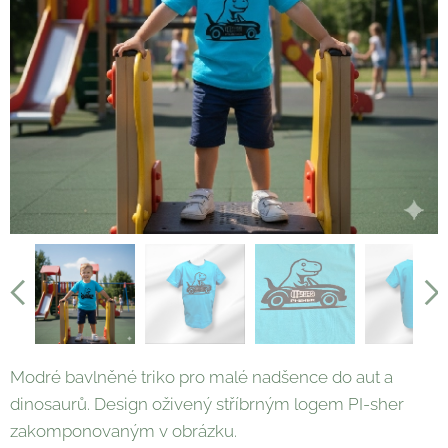
Modré bavlněné triko pro malé nadšence do aut a
dinosaurů. Design oživený stříbrným logem PI-sher
zakomponovaným v obrázku.