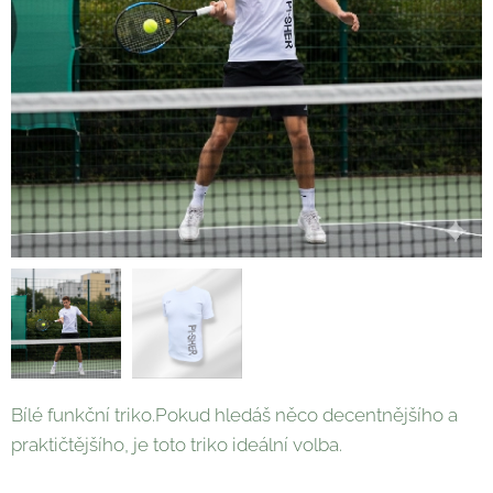
Bílé funkční triko.Pokud hledáš něco decentnějšího a
praktičtějšího, je toto triko ideální volba.