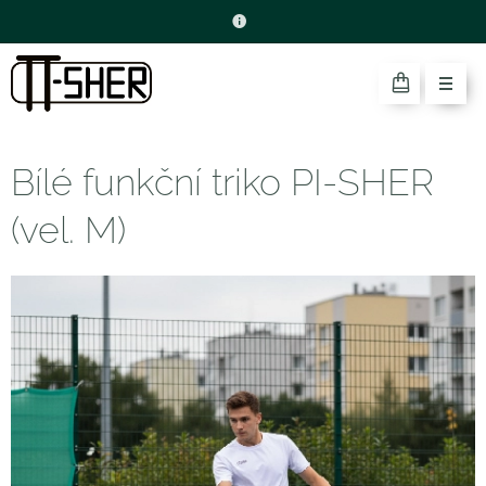
Bílé funkční triko PI-SHER
(vel. M)