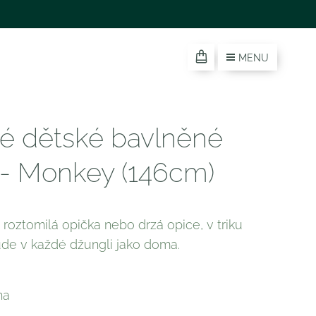
MENU
é dětské bavlněné
o - Monkey (146cm)
o roztomilá opička nebo drzá opice, v triku
ude v každé džungli jako doma.
na