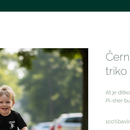
Čern
trik
Ať je dítk
Pi-sher b
100%bavl