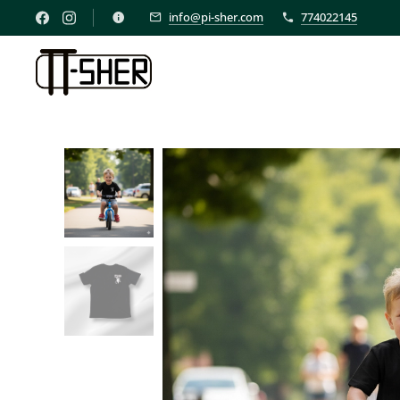
info@pi-sher.com
774022145