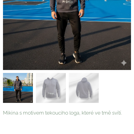
Mikina s motivem tekouciho loga, které ve tmě svítí.