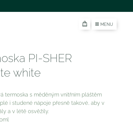
MENU
oska PI-SHER
ite white
á termoska s měděným vnitřním pláštěm
plé i studené nápoje přesně takové, aby v
ly a v létě osvěžily.
00ml