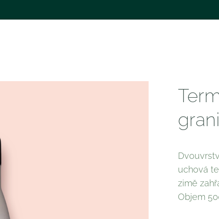
Term
gran
Dvouvrstv
uchová te
zimě zahřá
Objem 5