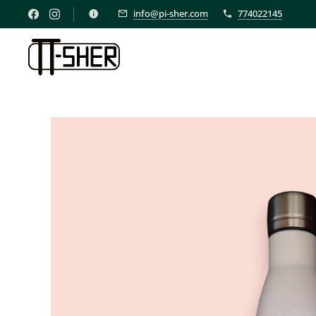
info@pi-sher.com
774022145